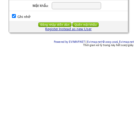
Mật khẩu:
Ghi nhớ
Register Instead as new User
Powered by EVIMAP.NET
|
Evimap.net © 2003-2026, Evimap.net
Thời gian xử lý trang này hết 0.007 giây.